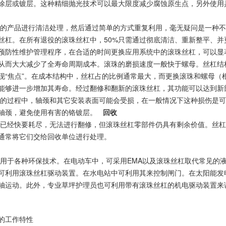
涂层或镀层。这种精细抛光技术可以最大限度减少腐蚀原生点，另外使用
的产品进行清洁处理，然后通过简单的方式重复利用，毫无疑问是一种不
丝杠。在所有退役的滚珠丝杠中，50%只需通过彻底清洁、重新整平、并
预防性维护管理程序，在合适的时间更换应用系统中的滚珠丝杠，可以显
从而大大减少了全寿命周期成本。滚珠的磨损速度一般快于螺母。丝杠结
现“焦点”。在成本结构中，丝杠占的比例通常最大，而更换滚珠和螺母（
能够进一步增加其寿命。经过翻修和翻新的滚珠丝杠，其功能可以达到新部
的过程中，轴颈和其它安装表面可能会受损，在一般情况下这种损伤是可
轴颈，避免使用有害的铬镀层。
回收
已经快要耗尽，无法进行翻修，但滚珠丝杠零部件仍具有剩余价值。丝杠
通常将它们交给回收单位进行处理。
用于各种环保技术。在电动车中，可采用EMA以及滚珠丝杠取代常见的
可利用滚珠丝杠驱动装置。在水电站中可利用其来控制闸门。在太阳能发
轴运动。此外，专业草坪护理员也可利用带有滚珠丝杠的机电驱动装置来调
的工作特性