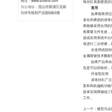
网址：
www.szflens.com
珠丝杠表面硬度的
办公地址：
昆山市黄浦江北路
复用
508号致和产业园B栋6楼
如果能将用过
老化和磨损的滚珠
果能够采用合理的
致重要元件失效，
器或应用系统中出
母进行二次研磨，
在使用或拆卸
金属喷镀技术翻新
如果产品寿命
也是可以回收的，
环保型应用
滚珠丝杠广泛
桨和风机偏航功能
器来实现两轴或三
工作。
上一个：
微型马达