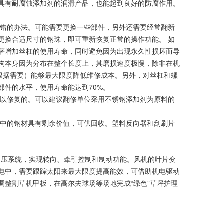
具有耐腐蚀添加剂的润滑产品，也能起到良好的防腐作用。
错的办法。可能需要更换一些部件，另外还需要经常翻新
更换合适尺寸的钢珠，即可重新恢复正常的操作功能。 如
著增加丝杠的使用寿命，同时避免因为出现永久性损坏而导
构本身因为分布在整个长度上，其磨损速度极慢，除非在机
根据需要）能够最大限度降低维修成本。另外，对丝杠和螺
件的水平，使用寿命能达到70%。
以修复的。可以建议翻修单位采用不锈钢添加剂为原料的
中的钢材具有剩余价值，可供回收。塑料反向器和刮刷片
液压系统，实现转向、牵引控制和制动功能。风机的叶片变
电中，需要跟踪太阳来最大限度提高能效，可借助机电驱动
整割草机甲板，在高尔夫球场等场地完成“绿色”草坪护理